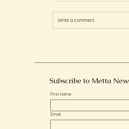
Write a comment...
輕鬆發現身體動作：Metta
Holistic Health YouTube 頻
道上的 Feldenkrais 團體療法
工作坊
Subscribe to Metta New
First name
Email