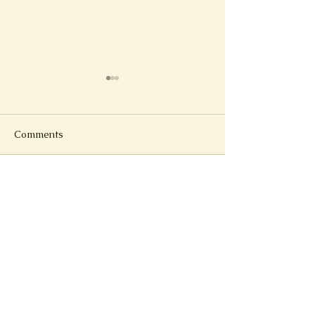
Comments
新冠後反覆不適
以“心”為主題的
Write a comment...
Subscribe to Metta
News