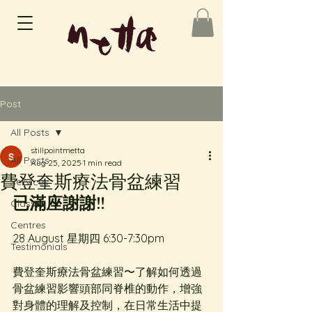
Post
All Posts
stillpointmetta
All Posts
Aug 25, 2025
1 min read
費登奎斯療法骨盆練習
Services
已滿座謝謝!!
Classes
Centres
28 August 星期四 6:30-7:30pm
Testimonials
費登奎斯療法骨盆練習〜了解如何透過
骨盆練習影響頭部同脊椎的動作，增強
對身體的理解及控制，在日常生活中提