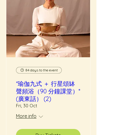
84 days to the event
*瑜伽九式 ＋ 行星頌缽
聲頻浴（90 分鐘課堂）*
(廣東話） (2)
Fri, 30 Oct
More info