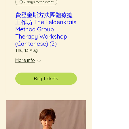
6 days to the event
費登奎斯方法團體療癒
工作坊 The Feldenkrais
Method Group
Therapy Workshop
(Cantonese) (2)
Thu, 13 Aug
More info
Buy Tickets