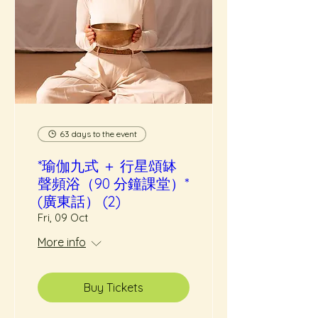
63 days to the event
*瑜伽九式 ＋ 行星頌缽
聲頻浴（90 分鐘課堂）*
(廣東話） (2)
Fri, 09 Oct
More info
Buy Tickets