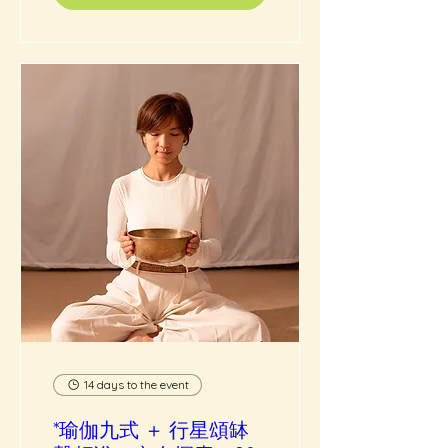
14 days to the event
*瑜伽九式 ＋ 行星頌缽