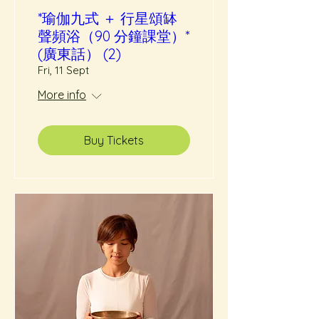
*瑜伽九式 ＋ 行星頌缽
聲頻浴（90 分鐘課堂）*
(廣東話） (2)
Fri, 11 Sept
More info
Buy Tickets