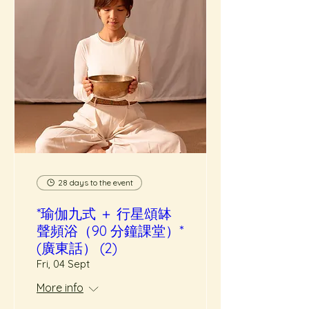
28 days to the event
*瑜伽九式 ＋ 行星頌缽
聲頻浴（90 分鐘課堂）*
(廣東話） (2)
Fri, 04 Sept
More info