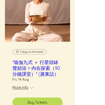
7 days to the event
*瑜伽九式 ＋ 行星頌缽
聲頻浴 + 內在探索（90
分鐘課堂）* (廣東話）
Fri, 14 Aug
More info
Buy Tickets