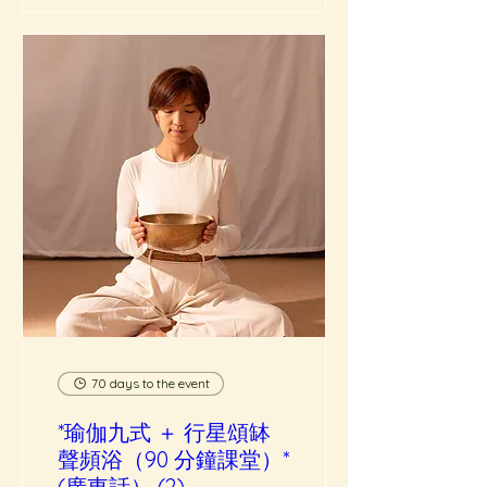
70 days to the event
*瑜伽九式 ＋ 行星頌缽
聲頻浴（90 分鐘課堂）*
(廣東話） (2)