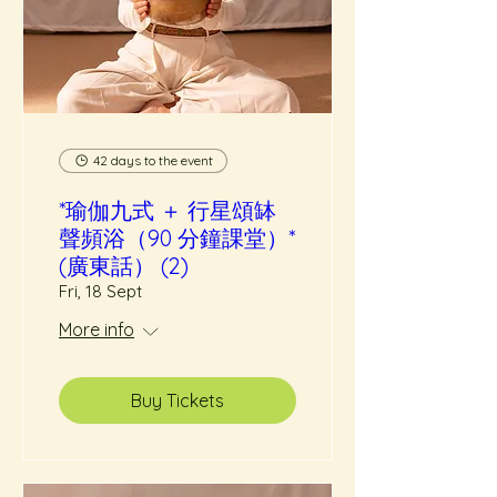
42 days to the event
*瑜伽九式 ＋ 行星頌缽
聲頻浴（90 分鐘課堂）*
(廣東話） (2)
Fri, 18 Sept
More info
Buy Tickets