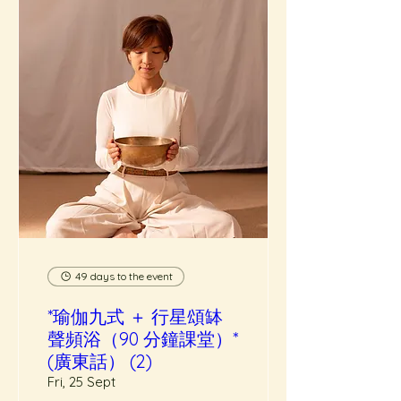
49 days to the event
*瑜伽九式 ＋ 行星頌缽
聲頻浴（90 分鐘課堂）*
(廣東話） (2)
Fri, 25 Sept