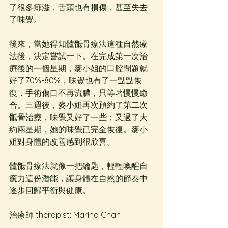
了很多痱滋，舌頭也有損傷，甚至失去
了味覺。
後來，當她得知髗骶骨療法這種自然療
法後，決定嘗試一下。在完成第一次治
療後的一個星期，麥小姐的口腔問題就
好了70%-80%，味覺也有了一點點恢
復，手術傷口不再流膿，只等著慢慢癒
合。三週後，麥小姐再次預約了第二次
骶骨治療，味覺又好了一些；又過了大
約兩星期，她的味覺已完全恢復。麥小
姐對身體的改善感到很欣喜。
髗骶骨療法就像一把鑰匙，輕輕喚醒自
癒力這份潛能，讓身體在自然的節奏中
逐步回歸平衡與健康。
治療師 therapist: Marina Chan