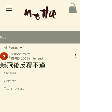
Post
All Posts
stillpointmetta
All Posts
Oct 25, 2025
1 min read
新冠後反覆不適
Services
Classes
Centres
Testimonials