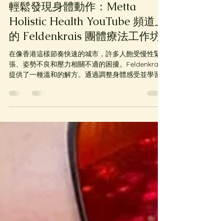
Oct 25, 2025
4 min read
輕鬆發現身體動作：Metta
Holistic Health YouTube 頻道上
的 Feldenkrais 團體療法工作坊
在像香港這樣節奏快速的城市，許多人飽受慢性緊
張、姿勢不良和壓力相關不適的困擾。Feldenkrais
提供了一種溫和的解方。通過調整身體感受並學習
新的動作模式，你可以 減輕疼痛、改善功能，並感
覺與自己更緊密連結。 In a fast-paced city like
Hong Kong, many people suffer from chronic
tension, poor posture, and stress-related
discomfort. Feldenkrais offers a gentle antidote.
By tuning into your body’s sensations and
learning new movement patterns, you can
reduce pain, improve function, and feel more
connected to yourself.