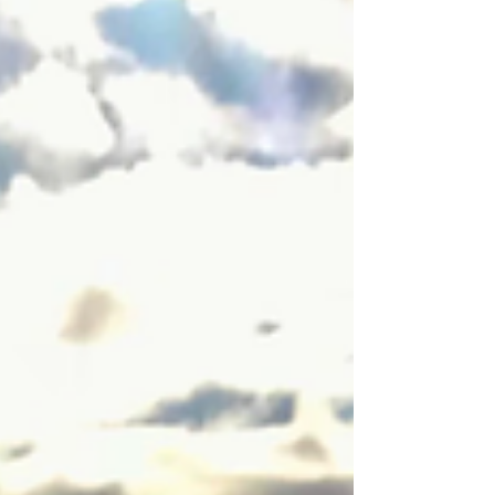
裡長了很多痱滋，舌頭也有損傷，甚至失去了味
覺。 後來，當她得知髗骶骨療法這種自然療法後，
決定嘗試一下。在完成第一次治療後的一個星期，
麥小姐的口腔問題就好了70%-80%，味覺也有了一
點點恢復，手術傷口不再流膿，只等著慢慢癒合。
三週後，麥小姐再次預約了第二次骶骨治療，味覺
又好了一些；又過了大約兩星期，她的味覺已完全
恢復。麥小姐對身體的改善感到很欣喜。 髗骶骨療
法就像一把鑰匙，輕輕喚醒自癒力這份潛能，讓身
體在自然的節奏中逐步回歸平衡與健康。 治療師
therapist: Marina Chan